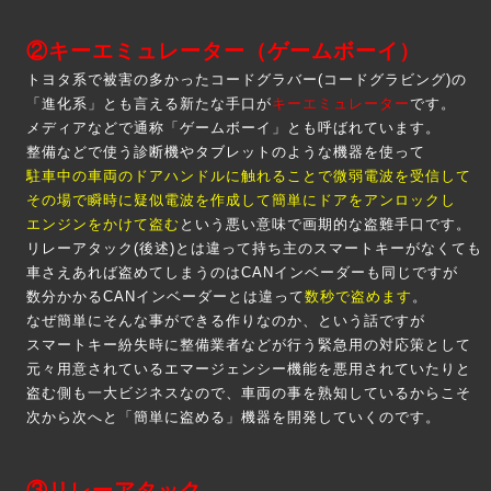
②キーエミュレーター（ゲームボーイ）
トヨタ系で被害の多かったコードグラバー(コードグラビング)の
「進化系」とも言える新たな手口が
キーエミュレーター
です。
メディアなどで通称「ゲームボーイ」とも呼ばれています。
整備などで使う診断機やタブレットのような機器を使って
駐車中の車両のドアハンドルに触れることで微弱電波を受信して
その場で瞬時に疑似電波を作成して簡単にドアをアンロックし
エンジンをかけて盗む
という悪い意味で画期的な盗難手口です。
リレーアタック(後述)とは違って持ち主のスマートキーがなくても
車さえあれば盗めてしまうのはCANインベーダーも同じですが
数分かかるCANインベーダーとは違って
数秒で盗めます
。
なぜ簡単にそんな事ができる作りなのか、という話ですが
スマートキー紛失時に整備業者などが行う緊急用の対応策として
元々用意されているエマージェンシー機能を悪用されていたりと
盗む側も一大ビジネスなので、車両の事を熟知しているからこそ
次から次へと「簡単に盗める」機器を開発していくのです。
③リレーアタック