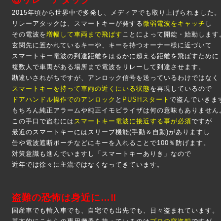
2015年頃から世界中で多発し、メディアでも取り上げられました。
リレーアタックは、スマートキーが発する
微弱電波をキャッチ
し
その電波を
増幅して車両まで飛ばす
ことによって開錠・始動します
玄関先に置かれているキーや、キーを持つオーナー様に近づいて
スマートキー電波の到達距離をはるかに超える距離を飛ばすために
複数人で車両がある場所まで電波をリレーして到達させます。
勘違いされがちですが、アンロック信号を送っているわけではなく
スマートキーを持って車両の近くにいる状態
を再現しているので
ドアハンドル操作でのアンロック
と
PUSHスタート
で盗んでいきま
もちろん純正アラームや純正イモビライザは何の意味もありません
この手口で盗むには
スマートキー電波に接近する事が必須
ですが
最近のスマートキーにはスリープ機能(手動＆自動)がありますし
缶や電波遮断ポーチなどにキーを入れることで100％防げます。
対策意識も進んでいますし「スマートキーありき」なので
近年では徐々に主流ではなくなってきています。
盗難の恐怖は身近に…‼
国産車でも輸入車でも、自宅でも出先でも、日々盗まれています。