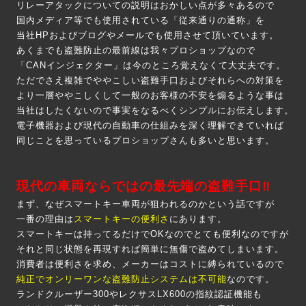
リレーアタックについての説明はおかしい点が多々あるので
国内メディア等でも使用されている「従来通りの通称」を
当社HPおよびブログやメールでも使用させて頂いています。
あくまでも盗難防止の最前線は我々プロショップなので
「CANインジェクター」は今のところ覚えなくて大丈夫です。
ただでさえ複雑でややこしい盗難手口およびそれらへの対策を
より一層ややこしくして一般のお客様の不安を煽るような事は
当社はしたくないので事実をなるべくシンプルにお伝えします。
電子機器および現代の自動車の仕組みを深く理解できていれば
同じことを思っているプロショップさんも多いと思います。
現代の車両ならではの最先端の盗難手口‼
まず、なぜスマートキー車両が狙われるのかという話ですが
一番の理由は
スマートキーの便利さ
にあります。
スマートキーは持ってるだけでOKなのでとても便利なのですが
それと同じ状態を再現すれば簡単に無傷で盗めてしまいます。
消費者は便利さを求め、メーカーはコストに縛られているので
純正でオンリーワンな盗難防止システムは不可能
なのです。
ランドクルーザー300やレクサスLX600の指紋認証機能も