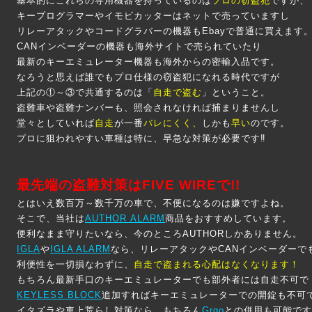
基本的にこれらの専用機器を持っているのは
プロの窃盗犯
ですが、
キープログラマーやイモビカッターはネットで売っていますし
リレーアタックやコードグラバーの機器もEbayで普通に買えます
CANインベーダーの機器も海外サイトで売られていたり
最新のキーエミュレーター機器も海外からの密輸入品です。
なろうと思えば誰でもプロ仕様の窃盗犯になれる時代ですが
上記の①～③で共通するのは「
自走で盗む
」ということ。
盗難車や盗難ナンバーも、照会されなければ捕まりませんし
堂々としていれば
自走
が一番
バレにくく
、
しかも
早い
のです。
プロに狙われやすい車種は特に、早急な対策が必要です‼
最先端の盗難対策はFIVE WIREで!!
とはいえ数百万～数千万の車で、不便になるのは嫌ですよね。
そこで、当社は
AUTHOR
ALARM
商品をおすすめしています。
便利なまま守りたいなら、今のところAUTHORしかありません。
IGLA
や
IGLA ALARM
なら、リレーアタックやCANインベーダーで
利便性を一切損なわずに、
自走で盗まれる心配はなくなります！
もちろん最新手口のキーエミュレーターでも部外者には自走不可で
KEYLESS BLOCK
追加すればキーエミュレーターでの開錠も不可
イタズラや車上荒らし対策なら、もちろん
Grgo
との併用も可能です