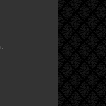
。
す。
。