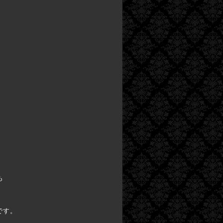
。
も
です。
。