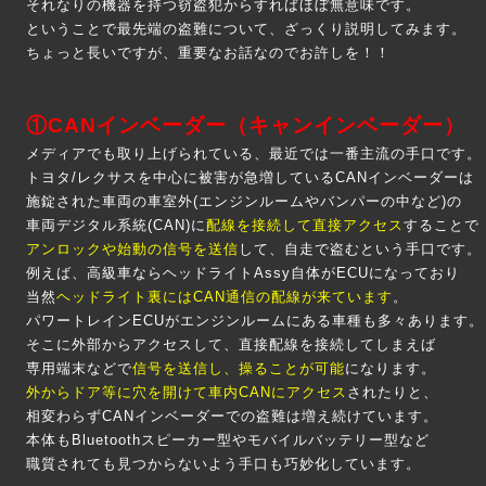
それなりの機器を持つ窃盗犯からすればほぼ無意味です。
ということで最先端の盗難について、ざっくり説明してみます。
ちょっと長いですが、重要なお話なのでお許しを！！
①CANインベーダー（キャンインベーダー）
メディアでも取り上げられている、最近では一番主流の手口です。
トヨタ/レクサスを中心に被害が急増しているCANインベーダーは
施錠された車両の車室外(エンジンルームやバンパーの中など)の
車両デジタル系統(CAN)に
配線を接続して直接アクセス
することで
アンロックや始動の信号を送信
して、自走で盗むという手口です。
例えば、高級車ならヘッドライトAssy自体がECUになっており
当然
ヘッドライト裏にはCAN通信の配線が来ています
。
パワートレインECUがエンジンルームにある車種も多々あります。
そこに外部からアクセスして、直接配線を接続してしまえば
専用端末などで
信号を送信し、操ることが可能
になります。
外からドア等に穴を開けて車内CANにアクセス
されたりと、
相変わらずCANインベーダーでの盗難は増え続けています。
本体もBluetoothスピーカー型やモバイルバッテリー型など
職質されても見つからないよう手口も巧妙化しています。